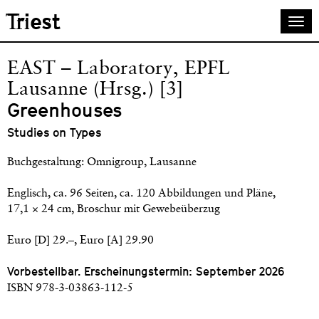
Skip
Triest
Togg
to
navi
main
content
EAST – Laboratory, EPFL
Lausanne (Hrsg.) [3]
Greenhouses
Studies on Types
Buchgestaltung: Omnigroup, Lausanne
Englisch, ca. 96 Seiten, ca. 120 Abbildungen und Pläne,
17,1 × 24 cm, Broschur mit Gewebeüberzug
Euro [D] 29.–, Euro [A] 29.90
Vorbestellbar. Erscheinungstermin: September 2026
ISBN 978-3-03863-112-5