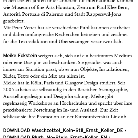
in den letzten Jahren unter anderem für internationale Kunden
wie Museum of fine Arts Houston, Zentrum Paul Klee Bern,
Autorità Portuale di Palermo und Stadt Rapperswil-Jona
gearbeitet.
Mit Peter Vetter hat sie verschiedene Publikationen erarbeitet
und dabei umfangreiche Recherchen betrieben und zeichnet
für die Textredaktion und Übersetzungen verantwortlich.
Meike Eckstein
weigert sich, sich auf ein bestimmtes Medium
oder eine Disziplin zu beschränken. Sie gestaltet was auch
immer zur Situation passt, ob es nun Objekte, Installationen,
Bilder, Texte oder ein Mix aus allem ist.
Meike hat in Köln, Paris und Glasgow Design studiert. Seit
2005 arbeitet sie selbständig in den Bereichen Szenographie,
Ausstellungsdesign und Designforschung. Meike gibt
regelmässig Workshops an Hochschulen und spricht über ihre
praxisbasierte Forschung im In- und Ausland. Zur Zeit
schliesst sie ihre Promotion an der Kunstuniversität Linz ab.
DOWNLOAD Waschzettel_Kein-Stil_Ernst_Keller_DE ›
DOWNLOAD Blurb_No-Style_Ernst-Keller_EN ›