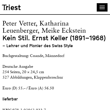
Skip
Triest
Togg
to
navi
main
content
Peter Vetter, Katharina
Leuenberger, Meike Eckstein
Kein Stil. Ernst Keller (1891–1968)
– Lehrer und Pionier des Swiss Style
Buchgestaltung:
Coande
, Männedorf
Deutsche Ausgabe
254 Seiten, 20 × 24,5 cm
527 Abbildungen, Klappenbroschur
Euro (D) 55.– / Euro (A) 56.50
lieferbar