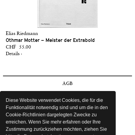
Elias Riedmann
Othmar Motter – Meister der Extrabold
CHF 55.00
Details ›
AGB
Impressum
Diese Website verwendet Cookies, die für die
Funktionalität notwendig sind und um die in den
Zahlungsarten
Cookie-Richtlinien dargelegten Zwecke zu
erreichen. Wenn Sie mehr erfahren oder Ihre
Vertrieb
Zustimmung zurückziehen möchten, ziehen Sie
Datenschutz